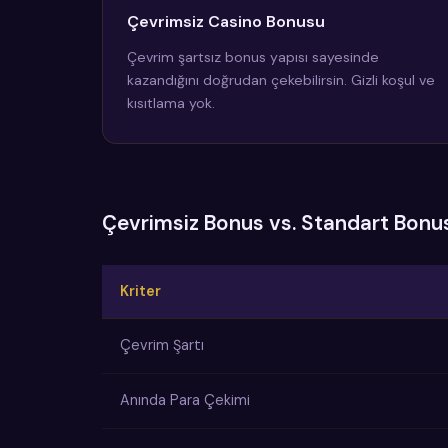
Çevrimsiz Casino Bonusu
Çevrim şartsız bonus yapısı sayesinde
kazandığını doğrudan çekebilirsin. Gizli koşul ve
kısıtlama yok.
Çevrimsiz Bonus vs. Standart Bonu
Kriter
Çevrim Şartı
Anında Para Çekimi