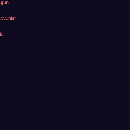
 gün
ı oyunlar
lu