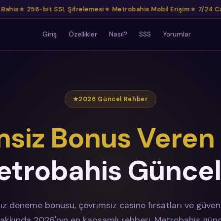
56-bit SSL Şifrelemesi
Metrobahis Mobil Erişim
7/24 Canlı Deste
Giriş
Özellikler
Nasıl?
SSS
Yorumlar
★
2026 Güncel Rehber
siz Bonus Veren 
etrobahis Güncel 
ız deneme bonusu, çevrimsiz casino fırsatları ve güveni
 hakkında 2026'nın en kapsamlı rehberi. Metrobahis günc