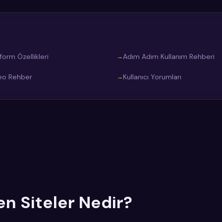
form Özellikleri
Adım Adım Kullanım Rehberi
eo Rehber
Kullanıcı Yorumları
n Siteler Nedir?