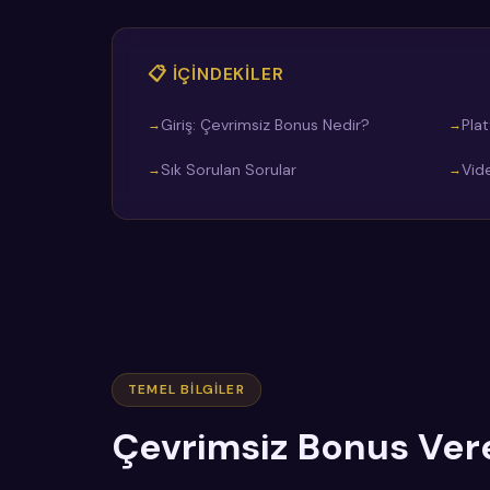
📋 İÇİNDEKİLER
Giriş: Çevrimsiz Bonus Nedir?
Plat
Sık Sorulan Sorular
Vid
TEMEL BILGILER
Çevrimsiz Bonus Vere