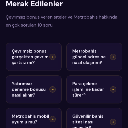
Merak Edilenler
Çevrimsiz bonus veren siteler ve Metrobahis hakkında
en çok sorulan 10 soru.
Çevrimsiz bonus
Metrobahis
gerçekten çevrim
güncel adresine
+
+
şartsız mı?
nasıl ulaşırım?
Evet. Çevrimsiz bonus,
Metrobahis giriş adresi
standart bonusların
erişim kısıtlamaları
Yatırımsız
Para çekme
aksine herhangi bir
nedeniyle değişebilir.
deneme bonusu
işlemi ne kadar
+
+
bahis hacmi şartı
Bu sayfanın alt
nasıl alınır?
sürer?
gerektirmez. Aldığın
bölümündeki güncel
Kayıt işlemini
Kimlik doğrulama
bonusu doğrudan
erişim bağlantısı
tamamladıktan sonra
tamamlanmış
kullanabilir ve kazancını
düzenli olarak
Metrobahis mobil
Güvenilir bahis
+
"Bonuslar" bölümünden
hesaplarda ortalama
uyumlu mu?
sitesi nasıl
çekebilirsin. Ancak bazı
güncelleniyor. Ayrıca
+
yatırımsız deneme
15-45 dakika. Hafta
anlaşılır?