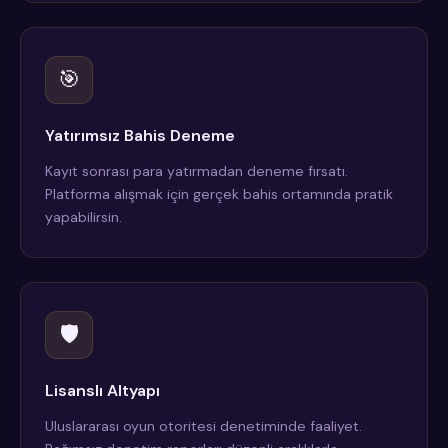
🎯
Yatırımsız Bahis Deneme
Kayıt sonrası para yatırmadan deneme fırsatı.
Platforma alışmak için gerçek bahis ortamında pratik
yapabilirsin.
🛡️
Lisanslı Altyapı
Uluslararası oyun otoritesi denetiminde faaliyet.