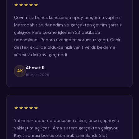
★★★★★
Çevrimsiz bonus konusunda epey araştırma yaptım.
Metrobahis'te denedim ve gerçekten çevrim şartsız
çalışıyor. Para çekme işlemim 28 dakikada
tamamlandı. Papara üzerinden sorunsuz geçti. Canlı
destek ekibi de oldukça hızlı yanıt verdi, bekleme
süresi 2 dakikayı geçmedi.
Ahmet K.
AK
15 Mart 2025
★★★★★
Yatırımsız deneme bonusunu aldım, önce şüpheyle
yaklaştım açıkçası. Ama sistem gerçekten çalışıyor.
Kayıt sonrası bonus otomatik tanımlandı. Slot