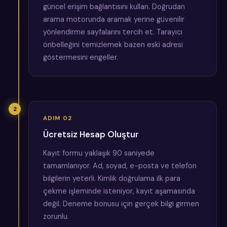
güncel erişim bağlantısını kullan. Doğrudan
arama motorunda aramak yerine güvenilir
yönlendirme sayfalarını tercih et. Tarayıcı
önbelleğini temizlemek bazen eski adresi
göstermesini engeller.
2
ADIM 02
Ücretsiz Hesap Oluştur
Kayıt formu yaklaşık 90 saniyede
tamamlanıyor. Ad, soyad, e-posta ve telefon
bilgilerin yeterli. Kimlik doğrulama ilk para
çekme işleminde isteniyor, kayıt aşamasında
değil. Deneme bonusu için gerçek bilgi girmen
zorunlu.