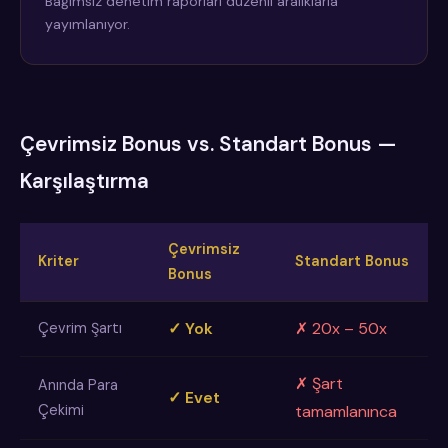
Bağımsız denetim raporları düzenli aralıklarla
yayımlanıyor.
Çevrimsiz Bonus vs. Standart Bonus —
Karşılaştırma
Çevrimsiz
Kriter
Standart Bonus
Bonus
✓ Yok
✗ 20x – 50x
Çevrim Şartı
✗ Şart
Anında Para
✓ Evet
Çekimi
tamamlanınca