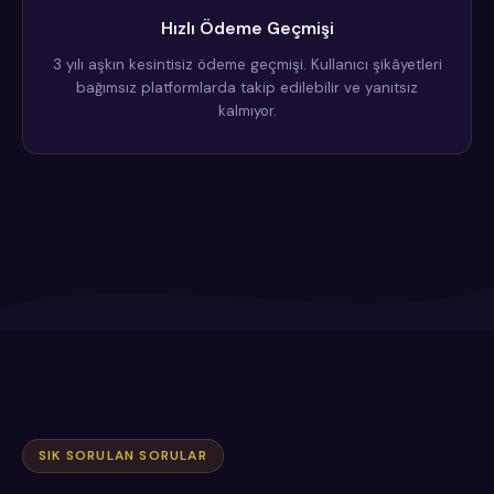
Hızlı Ödeme Geçmişi
3 yılı aşkın kesintisiz ödeme geçmişi. Kullanıcı şikâyetleri
bağımsız platformlarda takip edilebilir ve yanıtsız
kalmıyor.
SIK SORULAN SORULAR