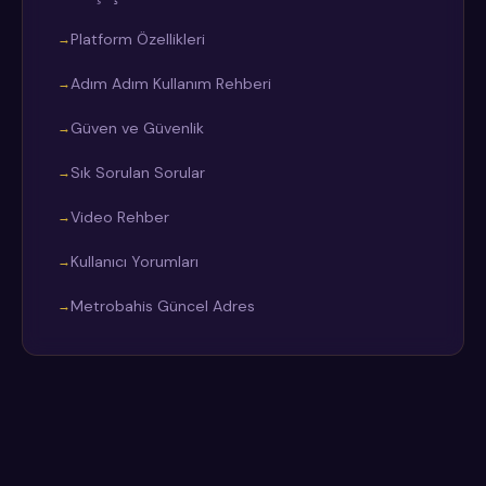
Platform Özellikleri
Adım Adım Kullanım Rehberi
Güven ve Güvenlik
Sık Sorulan Sorular
Video Rehber
Kullanıcı Yorumları
Metrobahis Güncel Adres