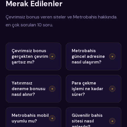
Merak Edilenler
Çevrimsiz bonus veren siteler ve Metrobahis hakkında
en çok sorulan 10 soru.
Çevrimsiz bonus
Metrobahis
gerçekten çevrim
güncel adresine
+
+
şartsız mı?
nasıl ulaşırım?
Evet. Çevrimsiz bonus,
Metrobahis giriş adresi
standart bonusların
erişim kısıtlamaları
Yatırımsız
Para çekme
aksine herhangi bir
nedeniyle değişebilir.
deneme bonusu
işlemi ne kadar
+
+
bahis hacmi şartı
Bu sayfanın alt
nasıl alınır?
sürer?
gerektirmez. Aldığın
bölümündeki güncel
Kayıt işlemini
Kimlik doğrulama
bonusu doğrudan
erişim bağlantısı
tamamladıktan sonra
tamamlanmış
kullanabilir ve kazancını
düzenli olarak
Metrobahis mobil
Güvenilir bahis
+
"Bonuslar" bölümünden
hesaplarda ortalama
uyumlu mu?
sitesi nasıl
çekebilirsin. Ancak bazı
güncelleniyor. Ayrıca
+
yatırımsız deneme
15-45 dakika. Hafta
anlaşılır?