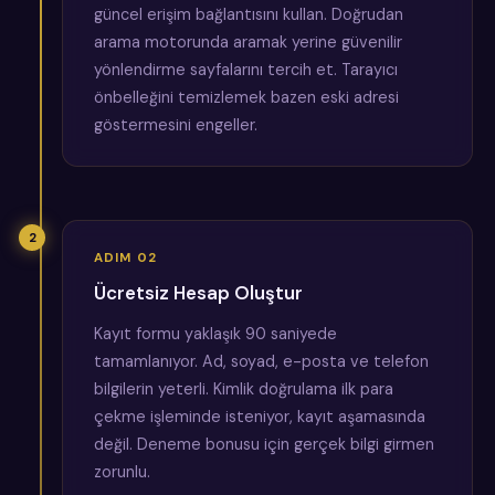
güncel erişim bağlantısını kullan. Doğrudan
arama motorunda aramak yerine güvenilir
yönlendirme sayfalarını tercih et. Tarayıcı
önbelleğini temizlemek bazen eski adresi
göstermesini engeller.
2
ADIM 02
Ücretsiz Hesap Oluştur
Kayıt formu yaklaşık 90 saniyede
tamamlanıyor. Ad, soyad, e-posta ve telefon
bilgilerin yeterli. Kimlik doğrulama ilk para
çekme işleminde isteniyor, kayıt aşamasında
değil. Deneme bonusu için gerçek bilgi girmen
zorunlu.