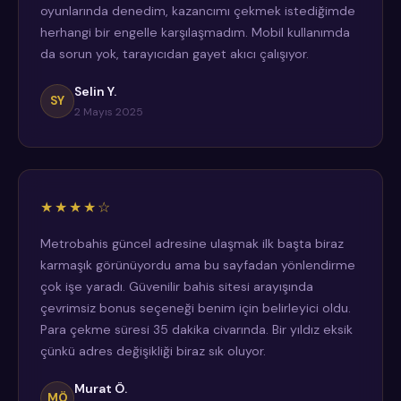
oyunlarında denedim, kazancımı çekmek istediğimde
herhangi bir engelle karşılaşmadım. Mobil kullanımda
da sorun yok, tarayıcıdan gayet akıcı çalışıyor.
Selin Y.
SY
2 Mayıs 2025
★★★★☆
Metrobahis güncel adresine ulaşmak ilk başta biraz
karmaşık görünüyordu ama bu sayfadan yönlendirme
çok işe yaradı. Güvenilir bahis sitesi arayışında
çevrimsiz bonus seçeneği benim için belirleyici oldu.
Para çekme süresi 35 dakika civarında. Bir yıldız eksik
çünkü adres değişikliği biraz sık oluyor.
Murat Ö.
MÖ