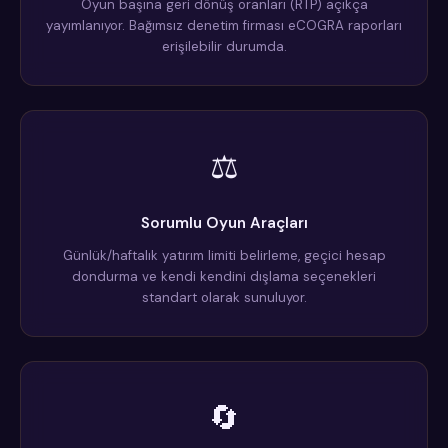
Oyun başına geri dönüş oranları (RTP) açıkça
yayımlanıyor. Bağımsız denetim firması eCOGRA raporları
erişilebilir durumda.
⚖️
Sorumlu Oyun Araçları
Günlük/haftalık yatırım limiti belirleme, geçici hesap
dondurma ve kendi kendini dışlama seçenekleri
standart olarak sunuluyor.
🔄