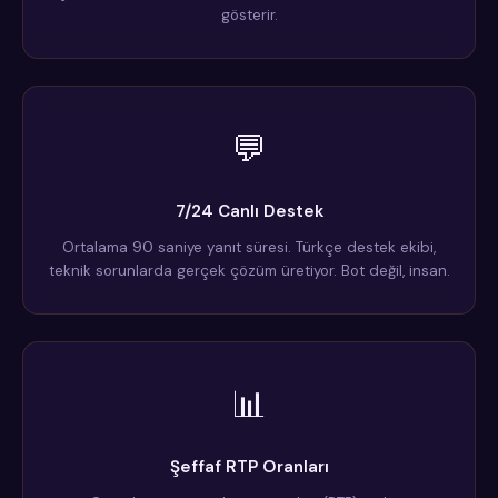
gösterir.
💬
7/24 Canlı Destek
Ortalama 90 saniye yanıt süresi. Türkçe destek ekibi,
teknik sorunlarda gerçek çözüm üretiyor. Bot değil, insan.
📊
Şeffaf RTP Oranları