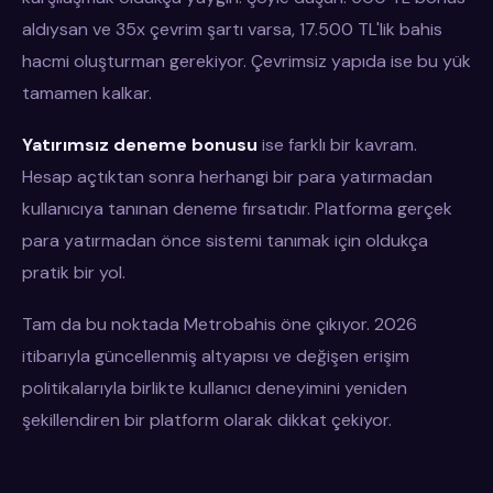
aldıysan ve 35x çevrim şartı varsa, 17.500 TL'lik bahis
hacmi oluşturman gerekiyor. Çevrimsiz yapıda ise bu yük
tamamen kalkar.
Yatırımsız deneme bonusu
ise farklı bir kavram.
Hesap açtıktan sonra herhangi bir para yatırmadan
kullanıcıya tanınan deneme fırsatıdır. Platforma gerçek
para yatırmadan önce sistemi tanımak için oldukça
pratik bir yol.
Tam da bu noktada Metrobahis öne çıkıyor. 2026
itibarıyla güncellenmiş altyapısı ve değişen erişim
politikalarıyla birlikte kullanıcı deneyimini yeniden
şekillendiren bir platform olarak dikkat çekiyor.