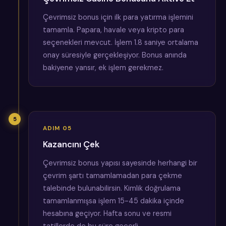
Çevrimsiz bonus için ilk para yatırma işlemini
tamamla. Papara, havale veya kripto para
seçenekleri mevcut. İşlem 1.8 saniye ortalama
onay süresiyle gerçekleşiyor. Bonus anında
bakiyene yansır, ek işlem gerekmez.
5
ADIM 05
Kazancını Çek
Çevrimsiz bonus yapısı sayesinde herhangi bir
çevrim şartı tamamlamadan para çekme
talebinde bulunabilirsin. Kimlik doğrulama
tamamlanmışsa işlem 15-45 dakika içinde
hesabına geçiyor. Hafta sonu ve resmi