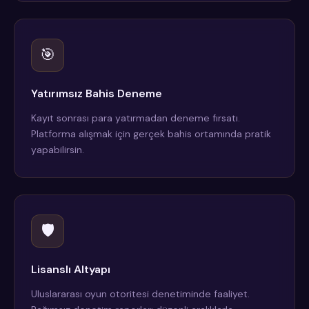
🎯
Yatırımsız Bahis Deneme
Kayıt sonrası para yatırmadan deneme fırsatı.
Platforma alışmak için gerçek bahis ortamında pratik
yapabilirsin.
🛡️
Lisanslı Altyapı
Uluslararası oyun otoritesi denetiminde faaliyet.