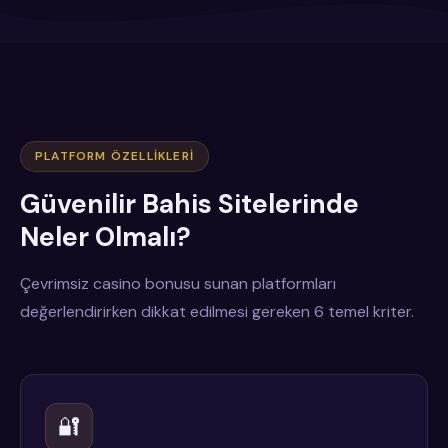
PLATFORM ÖZELLIKLERI
Güvenilir Bahis Sitelerinde
Neler Olmalı?
Çevrimsiz casino bonusu sunan platformları
değerlendirirken dikkat edilmesi gereken 6 temel kriter.
🔐