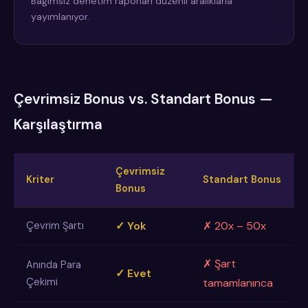
Bağımsız denetim raporları düzenli aralıklarla
yayımlanıyor.
Çevrimsiz Bonus vs. Standart Bonus —
Karşılaştırma
Çevrimsiz
Kriter
Standart Bonus
Bonus
✓ Yok
✗ 20x – 50x
Çevrim Şartı
✗ Şart
Anında Para
✓ Evet
Çekimi
tamamlanınca